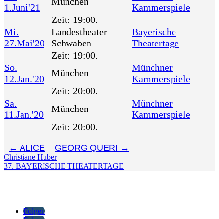
München
1.Juni'21
Kammerspiele
Zeit:
19:00.
Mi.
Landestheater
Bayerische
27.Mai'20
Schwaben
Theatertage
Zeit:
19:00.
So.
Münchner
München
12.Jan.'20
Kammerspiele
Zeit:
20:00.
Sa.
Münchner
München
11.Jan.'20
Kammerspiele
Zeit:
20:00.
←
ALICE
GEORG QUERI
→
Christiane Huber
37. BAYERISCHE THEATERTAGE
Folgen