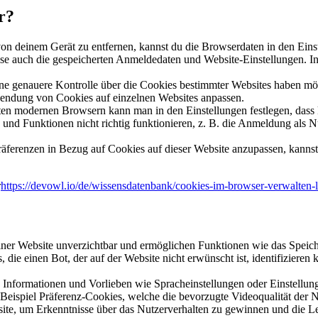
r?
 deinem Gerät zu entfernen, kannst du die Browserdaten in den Eins
eise auch die gespeicherten Anmeldedaten und Website-Einstellungen. 
e genauere Kontrolle über die Cookies bestimmter Websites haben möc
wendung von Cookies auf einzelnen Websites anpassen.
en modernen Browsern kann man in den Einstellungen festlegen, dass 
und Funktionen nicht richtig funktionieren, z. B. die Anmeldung als Nu
ferenzen in Bezug auf Cookies auf dieser Website anzupassen, kannst 
r
https://devowl.io/de/wissensdatenbank/cookies-im-browser-verwalten-
 einer Website unverzichtbar und ermöglichen Funktionen wie das Spe
 die einen Bot, der auf der Website nicht erwünscht ist, identifizieren
e Informationen und Vorlieben wie Spracheinstellungen oder Einstellun
Beispiel Präferenz-Cookies, welche die bevorzugte Videoqualität der N
e, um Erkenntnisse über das Nutzerverhalten zu gewinnen und die Leis