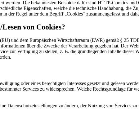
ert werden. Die bekanntesten Beispiele dafür sind HTTP-Cookies und C
schiedliche Eigenschaften, welche die technische Handhabung, die Zug
n in der Regel unter dem Begriff „Cookies“ zusammengefasst und daher
n/Lesen von Cookies?
on (EU) und dem Europäischen Wirtschaftsraum (EWR) gemäß § 25 TDD
nformationen über die Zwecke der Verarbeitung gegeben hat. Der Webs
rvice zur Verfügung zu stellen, z. B. die grundlegenden Inhalte diese
erden.
willigung oder eines berechtigten Interesses gesetzt und gelesen werde
ng bestimmter Services zu widersprechen. Welche Rechtsgrundlage für w
eine Datenschutzeinstellungen zu ändern, der Nutzung von Services zu 