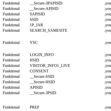
Funktional
__Secure-3PAPISID
.yo
Funktional
__Secure-APISID
.yo
Funktional
SAPISID
.yo
Funktional
SSID
.yo
Funktional
1P_JAR
.yo
Funktional
SEARCH_SAMESITE
.yo
Funktional
YSC
.yo
Funktional
LOGIN_INFO
.yo
Funktional
HSID
.yo
Funktional
VISITOR_INFO1_LIVE
.yo
Funktional
CONSENT
.yo
Funktional
__Secure-SSID
.yo
Funktional
__Secure-HSID
.yo
Funktional
APISID
.yo
Funktional
__Secure-3PSID
.yo
Funktional
PREF
.yo