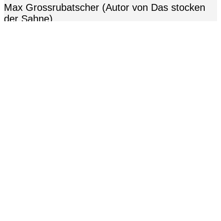
Max Grossrubatscher (Autor von Das stocken
der Sahne)
und Steve Hofmann (Autor von Retrofiction)